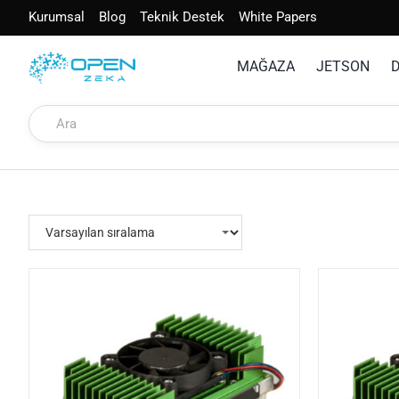
İçeriğe
Kurumsal
Blog
Teknik Destek
White Papers
geç
MAĞAZA
JETSON