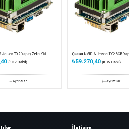
A Jetson TX2 Yapay Zeka Kiti
Quasar NVIDIA Jetson TX2 8GB Yapa
,40
₺
59.270,40
(KDV Dahil)
(KDV Dahil)
Ayrıntılar
Ayrıntılar
tılar
İletişim