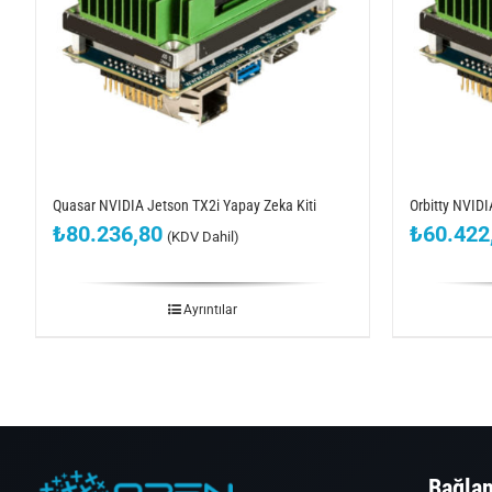
Quasar NVIDIA Jetson TX2i Yapay Zeka Kiti
Orbitty NVIDI
₺
80.236,80
₺
60.422
(KDV Dahil)
Ayrıntılar
Bağlan