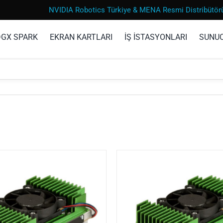
NVIDIA Robotics Türkiye & MENA Resmi Distribütör
DGX SPARK
EKRAN KARTLARI
İŞ İSTASYONLARI
SUNU