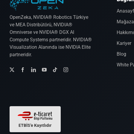
Anasay
OpenZeka, NVIDIA® Robotics Türkiye
Mağaz
ve MEA Distribütörü, NVIDIA®
Omniverse ve NVIDIA® DGX AI
Hakkım
Compute Systems partneridir. NVIDIA®
Kariyer
Visualization Alanında ise NVIDIA Elite
Blog
partneridir.
White P
ETBİS’e Kayıtlıdır