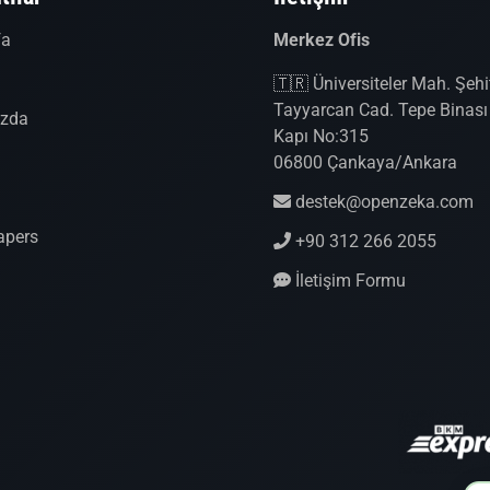
fa
Merkez Ofis
a
🇹🇷 Üniversiteler Mah. Şeh
Tayyarcan Cad. Tepe Binası 
ızda
Kapı No:315
06800 Çankaya/Ankara
destek@openzeka.com
apers
+90 312 266 2055
İletişim Formu