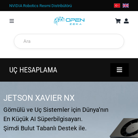
İçeriğe
NVIDIA Robotics Resmi Distribütörü
geç
Toggle
Navigation
MAĞAZA
JETSON
UÇ HESAPLAMA
Toggle
EKRAN KARTLARI
Navigati
ÇÖZÜMLER
DGX Spark
JETSON XAVIER NX
ÜRÜNLER
İŞ İSTASYONLARI
Gömülü ve Uç Sistemler için Dünya’nın
En Küçük AI Süperbilgisayarı.
SUNUCULAR
Şimdi Bulut Tabanlı Destek ile.