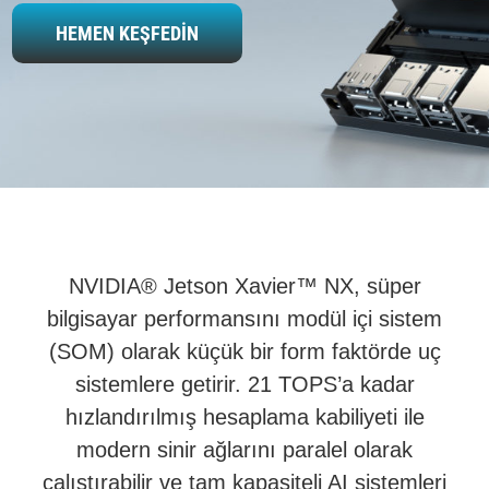
ÇÖZÜMLERİMİZ
HEMEN KEŞFEDİN
KURUMSAL
BLOG
İLETİŞİM
NVIDIA® Jetson Xavier™ NX, süper
bilgisayar performansını modül içi sistem
(SOM) olarak küçük bir form faktörde uç
sistemlere getirir. 21 TOPS’a kadar
hızlandırılmış hesaplama kabiliyeti ile
modern sinir ağlarını paralel olarak
çalıştırabilir ve tam kapasiteli AI sistemleri