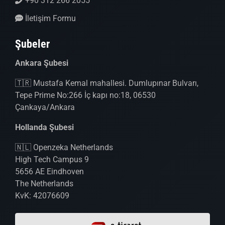
+90 312 266 2055
İletişim Formu
Şubeler
Ankara Şubesi
🇹🇷 Mustafa Kemal mahallesi. Dumlupınar Bulvarı,
Tepe Prime No:266 İç kapı no:18, 06530
Çankaya/Ankara
Hollanda Şubesi
🇳🇱 Openzeka Netherlands
High Tech Campus 9
5656 AE Eindhoven
The Netherlands
KvK: 42076609