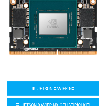
JETSON XAVIER NX
JETSON XAVIER NX GELİŞTİRİCİ KİTİ