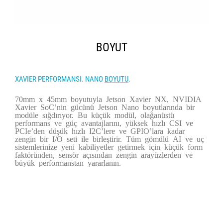
BOYUT
XAVIER PERFORMANSI. NANO
BOYUTU
.
70mm x 45mm boyutuyla Jetson Xavier NX, NVIDIA
Xavier SoC’nin gücünü Jetson Nano boyutlarında bir
modüle sığdırıyor. Bu küçük modül, olağanüstü
performans ve güç avantajlarını, yüksek hızlı CSI ve
PCIe’den düşük hızlı I2C’lere ve GPIO’lara kadar
zengin bir I/O seti ile birleştirir. Tüm gömülü AI ve uç
sistemlerinize yeni kabiliyetler getirmek için küçük form
faktöründen, sensör açısından zengin arayüzlerden ve
büyük performanstan yararlanın.