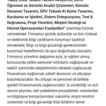
Öğrenme ve Görüntü Analizi Çözümleri, Gömülü
Donanım Tasarımı, GPU Tabanlı AI Küme Tasarımı,
Kurulumu ve İşletimi, Sistem Entegrasyonu, Test &
Doğrulama, Proje Yönetimi, Müşteri Desteği ve
Hizmet Operasyonları Faaliyetleri
” alanında hizmet
vermektedir. Firmamız gizlilik, bütünlük ve tüm fiziksel
ve elektronik bilgi varlıklarını korumayı taahhüt
etmektedir. Bilgi ve bilgi güvenliği gereksinimleri
kurumsal hedeflerimiz ile aynı doğrultuda olacaktır.
Firmamız yönetimi değişime açık, iyi eğitim almış,
konusunda yetkin personel istihdamı sağlayacak ve
sektör içerisinde rakiplerimizle rekabeti sağlayacak
finansmanı sağlamak, yeterli donanım ve altyapıyı
bulunduracaktır. Bu altyapı ve personel ile birlikte
gerekli finansmanda sağlanacaktır. İş sürekliliği ve acil
durum planları, veri yedekleme prosedürleri, virüslerden
ve bilgisayar korsanlarından sakınma, erişim kontrol
sistemleri ve bilgi güvenliği ihlal bildirimi temel