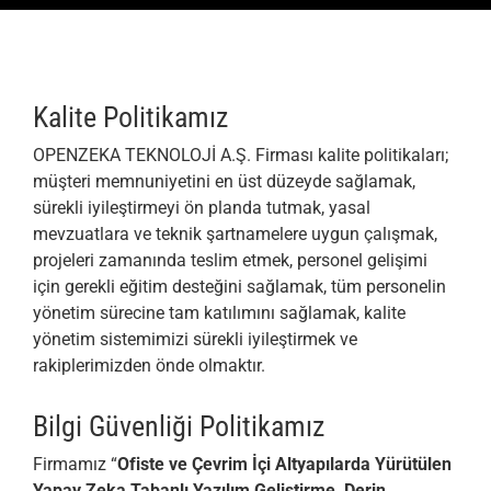
ÇÖZÜMLERİMİZ
KURUMSAL
Kalite Politikamız
BLOG
OPENZEKA TEKNOLOJİ A.Ş. Firması kalite politikaları;
müşteri memnuniyetini en üst düzeyde sağlamak,
İLETİŞİM
sürekli iyileştirmeyi ön planda tutmak, yasal
mevzuatlara ve teknik şartnamelere uygun çalışmak,
projeleri zamanında teslim etmek, personel gelişimi
için gerekli eğitim desteğini sağlamak, tüm personelin
yönetim sürecine tam katılımını sağlamak, kalite
yönetim sistemimizi sürekli iyileştirmek ve
rakiplerimizden önde olmaktır.
Bilgi Güvenliği Politikamız
Firmamız “
Ofiste ve Çevrim İçi Altyapılarda Yürütülen
Yapay Zeka Tabanlı Yazılım Geliştirme, Derin