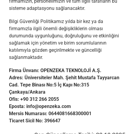
firmamızın, personelimizin ve tüm ilgili tarafların bu
sisteme adaptasyonu sağlanacaktır.
Bilgi Güvenliği Politikamız yılda bir kez ya da
firmamızla ilgili önemli değişikliklerin olması
durumunda uygunluğunu, doğruluğunu ve etkinliğini
sağlamak için yönetim ve birim sorumlularının
katılımıyla gözden geçirilmekte ve güncelliği
sağlanmaktadır.
Firma Ünvanı: OPENZEKA TEKNOLOJİ A.Ş.
Adres: Üniversiteler Mah. Şehit Mustafa Tayyarcan
Cad. Tepe Binası No:5 İç Kapı No:315
Çankaya/Ankara
Ofis: +90 312 266 2055
Eposta:
info@openzeka.com
Mersis Numarası: 0644081668300001
Ticaret Sicil No: 396647