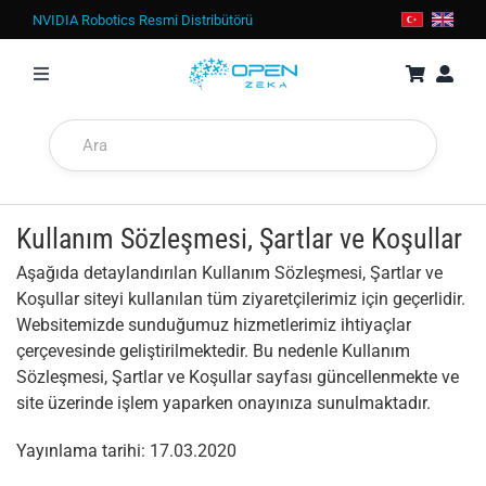
İçeriğe
NVIDIA Robotics Resmi Distribütörü
geç
Toggle
Navigation
MAĞAZA
JETSON
Kullanım Sözleşmesi, Şartlar ve Koşullar
EKRAN KARTLARI
Aşağıda detaylandırılan Kullanım Sözleşmesi, Şartlar ve
Koşullar siteyi kullanılan tüm ziyaretçilerimiz için geçerlidir.
DGX Spark
Websitemizde sunduğumuz hizmetlerimiz ihtiyaçlar
çerçevesinde geliştirilmektedir. Bu nedenle Kullanım
İŞ İSTASYONLARI
Sözleşmesi, Şartlar ve Koşullar sayfası güncellenmekte ve
site üzerinde işlem yaparken onayınıza sunulmaktadır.
SUNUCULAR
Yayınlama tarihi: 17.03.2020