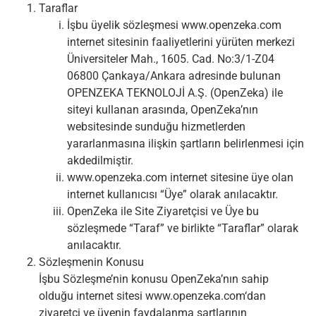
ÇÖZÜMLERİMİZ
Taraflar
İşbu üyelik sözleşmesi www.openzeka.com
internet sitesinin faaliyetlerini yürüten merkezi
KURUMSAL
Üniversiteler Mah., 1605. Cad. No:3/1-Z04
06800 Çankaya/Ankara adresinde bulunan
BLOG
OPENZEKA TEKNOLOJİ A.Ş. (OpenZeka) ile
siteyi kullanan arasında, OpenZeka’nın
İLETİŞİM
websitesinde sunduğu hizmetlerden
yararlanmasına ilişkin şartların belirlenmesi için
akdedilmiştir.
www.openzeka.com internet sitesine üye olan
internet kullanıcısı “Üye” olarak anılacaktır.
OpenZeka ile Site Ziyaretçisi ve Üye bu
sözleşmede “Taraf” ve birlikte “Taraflar” olarak
anılacaktır.
Sözleşmenin Konusu
İşbu Sözleşme’nin konusu OpenZeka’nın sahip
olduğu internet sitesi www.openzeka.com‘dan
ziyaretçi ve üyenin faydalanma şartlarının