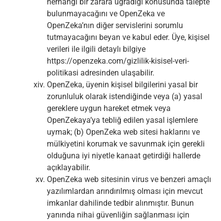
herhangi bir zarara uğradığı konusunda talepte
bulunmayacağını ve OpenZeka ve
OpenZeka’nın diğer servislerini sorumlu
tutmayacağını beyan ve kabul eder. Üye, kişisel
verileri ile ilgili detaylı bilgiye
https://openzeka.com/gizlilik-kisisel-veri-
politikasi adresinden ulaşabilir.
OpenZeka, üyenin kişisel bilgilerini yasal bir
zorunluluk olarak istendiğinde veya (a) yasal
gereklere uygun hareket etmek veya
OpenZekaya’ya tebliğ edilen yasal işlemlere
uymak; (b) OpenZeka web sitesi haklarını ve
mülkiyetini korumak ve savunmak için gerekli
olduğuna iyi niyetle kanaat getirdiği hallerde
açıklayabilir.
OpenZeka web sitesinin virus ve benzeri amaçlı
yazılımlardan arındırılmış olması için mevcut
imkanlar dahilinde tedbir alınmıştır. Bunun
yanında nihai güvenliğin sağlanması için