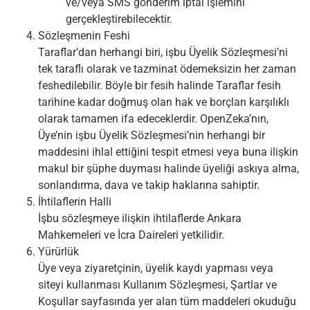
ve/veya SMS gönderim iptal işlemini
gerçekleştirebilecektir.
Sözleşmenin Feshi
Taraflar’dan herhangi biri, işbu Üyelik Sözleşmesi’ni
tek taraflı olarak ve tazminat ödemeksizin her zaman
feshedilebilir. Böyle bir fesih halinde Taraflar fesih
tarihine kadar doğmuş olan hak ve borçları karşılıklı
olarak tamamen ifa edeceklerdir. OpenZeka’nın,
Üye’nin işbu Üyelik Sözleşmesi’nin herhangi bir
maddesini ihlal ettiğini tespit etmesi veya buna ilişkin
makul bir şüphe duyması halinde üyeliği askıya alma,
sonlandırma, dava ve takip haklarına sahiptir.
İhtilaflerin Halli
İşbu sözleşmeye ilişkin ihtilaflerde Ankara
Mahkemeleri ve İcra Daireleri yetkilidir.
Yürürlük
Üye veya ziyaretçinin, üyelik kaydı yapması veya
siteyi kullanması Kullanım Sözleşmesi, Şartlar ve
Koşullar sayfasında yer alan tüm maddeleri okuduğu