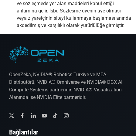
ve sözleşmede yer alan maddeleri kabul ettiği
anlamına gelir. İşbu Sözleşme üyenin üye olması
veya ziyaretçinin siteyi kullanmaya başlaması anında
akdedilmiş ve karşılıklı olarak yürürlülüğe girmiştir.
OpenZeka, NVIDIA® Robotics Türkiye ve MEA
Distribütörü, NVIDIA® Omniverse ve NVIDIA® DGX AI
Compute Systems partneridir. NVIDIA® Visualization
Alanında ise NVIDIA Elite partneridir.
Bağlantılar