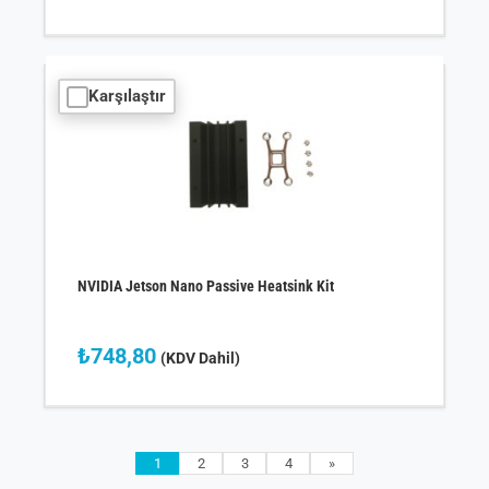
Karşılaştır
NVIDIA Jetson Nano Passive Heatsink Kit
₺
748,80
(KDV Dahil)
1
2
3
4
»