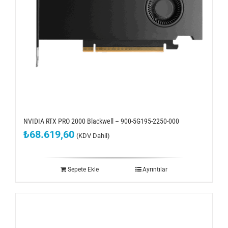
ÇÖZÜMLERİMİZ
KURUMSAL
BLOG
İLETİŞİM
NVIDIA RTX PRO 2000 Blackwell – 900-5G195-2250-000
₺
68.619,60
(KDV Dahil)
Sepete Ekle
Ayrıntılar