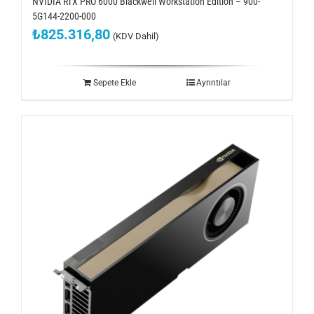
NVIDIA RTX PRO 6000 Blackwell Workstation Edition – 900-
5G144-2200-000
₺
825.316,80
(KDV Dahil)
Sepete Ekle
Ayrıntılar