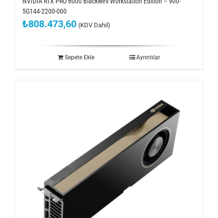
NVIDIA RTX PRO 6000 Blackwell Workstation Edition – 900-
5G144-2200-000
₺
808.473,60
(KDV Dahil)
Sepete Ekle
Ayrıntılar