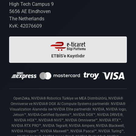
High Tech Campus 9
5656 AE Eindhoven
The Netherlands
KvK: 42076609
ETBİS’e Kayıtlıdır
OpenZeka, NVIDIA® Robotics Türkiye ve MEA Distribütörü, NVIDIA®
Omniverse ve NVIDIA® DGX AI Compute Systems partneridir. NVIDIA®
Visualization Alanında ise NVIDIA Elite partneridir. NVIDIA, NVIDIA logo,
Jetson™, NVIDIA-Certified Systems™, NVIDIA DGX™, NVIDIA DRIVE®,
NVIDIA HGX™, NVIDIA® NVS™, NVIDIA Omniverse™, NVIDIA RTX™,
NVIDIA RTX PRO™, NVIDIA Tegra®, NVIDIA Ampere, NVIDIA Blackwell,
NVIDIA Hopper™, NVIDIA Maxwell™, NVIDIA Pascal™, NVIDIA Turing™,