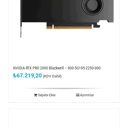
ÇÖZÜMLERİMİZ
KURUMSAL
BLOG
İLETİŞİM
NVIDIA RTX PRO 2000 Blackwell – 900-5G195-2250-000
₺
67.219,20
(KDV Dahil)
Sepete Ekle
Ayrıntılar