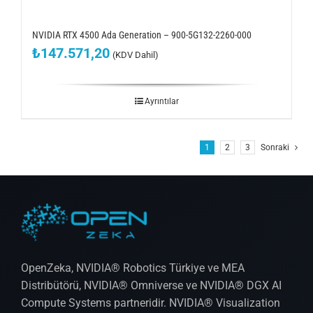
NVIDIA RTX 4500 Ada Generation – 900-5G132-2260-000
₺
147.571,20
(KDV Dahil)
Ayrıntılar
1
2
3
Sonraki
OpenZeka, NVIDIA® Robotics Türkiye ve MEA
Distribütörü, NVIDIA® Omniverse ve NVIDIA® DGX AI
Compute Systems partneridir. NVIDIA® Visualization