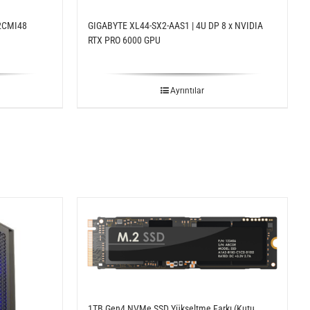
2CMI48
GIGABYTE XL44-SX2-AAS1 | 4U DP 8 x NVIDIA
RTX PRO 6000 GPU
Ayrıntılar
1TB Gen4 NVMe SSD Yükseltme Farkı (Kutu