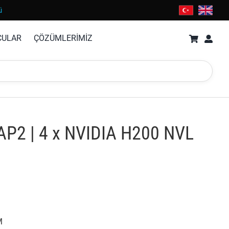
ü
CULAR
ÇÖZÜMLERİMİZ
P2 | 4 x NVIDIA H200 NVL
M