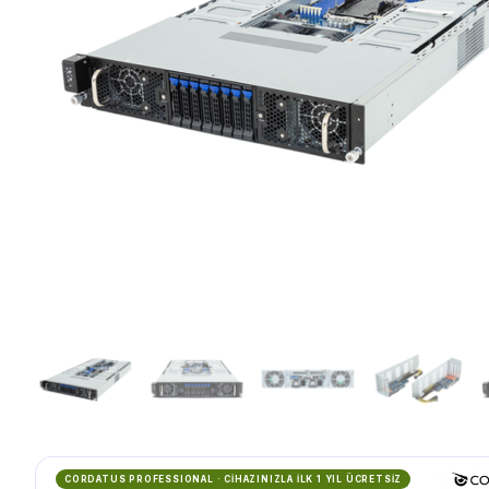
CORDATUS PROFESSIONAL · CİHAZINIZLA İLK 1 YIL ÜCRETSİZ