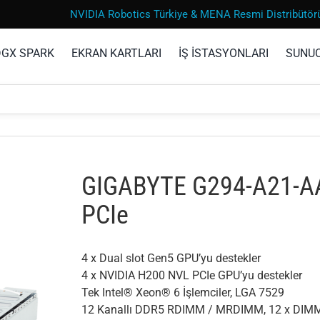
NVIDIA Robotics Türkiye & MENA Resmi Distribütör
DGX SPARK
EKRAN KARTLARI
İŞ İSTASYONLARI
SUNU
GIGABYTE G294-A21-AA
PCIe
4 x Dual slot Gen5 GPU’yu destekler
4 x NVIDIA H200 NVL PCIe GPU’yu destekler
Tek Intel® Xeon® 6 İşlemciler, LGA 7529
12 Kanallı DDR5 RDIMM / MRDIMM, 12 x DIM