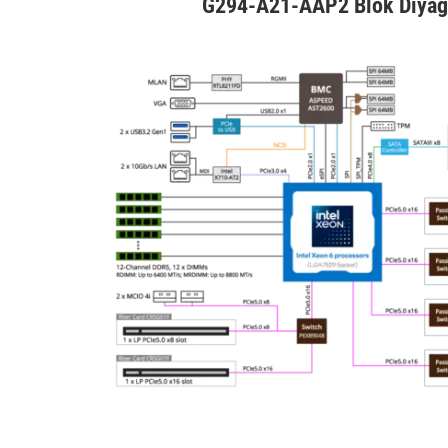
G294-A21-AAP2 Blok Diyag