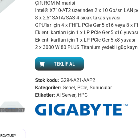
Çift ROM Mimarisi
Intel® X710-AT2 üzerinden 2 x 10 Gb/sn LAN p
8 x 2,5″ SATA/SAS-4 sıcak takas yuvası
GPU’lar için 4 x FHFL PCIe Gen5 x16 veya 8 x 
Eklenti kartları için 1 x LP PCIe Gen5 x16 yuvası
Eklenti kartları için 1 x LP PCIe Gen5 x8 yuvası
2 x 3000 W 80 PLUS Titanium yedekli güç kayn
TEKLİF AL
Stok kodu:
G294-A21-AAP2
Kategoriler:
Genel
,
PCIe
,
Sunucular
Etiketler:
AI Server
,
HPC