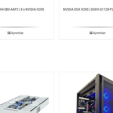
4-SB0-AAP2 | 8 x NVIDIA H200
NVIDIA DGX H200 | DGXH-G1128-P
Ayrıntılar
Ayrıntılar