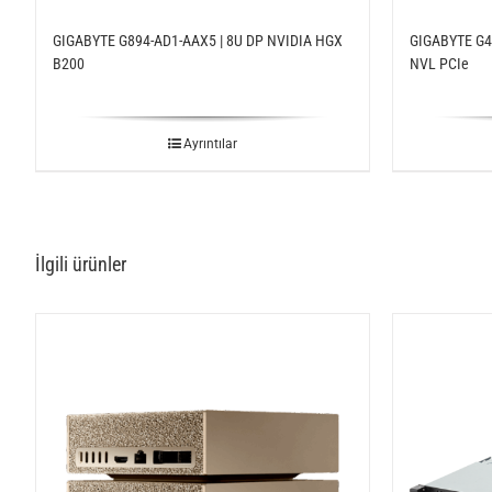
GIGABYTE G894-AD1-AAX5 | 8U DP NVIDIA HGX
GIGABYTE G49
B200
NVL PCIe
Ayrıntılar
İlgili ürünler