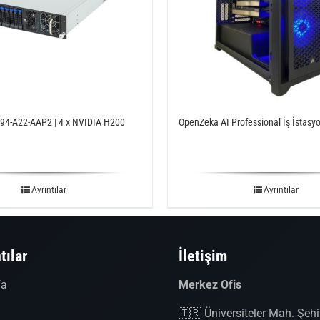
4-A22-AAP2 | 4 x NVIDIA H200
OpenZeka AI Professional İş İstasy
Ayrıntılar
Ayrıntılar
tılar
İletişim
fa
Merkez Ofis
a
🇹🇷 Üniversiteler Mah. Şeh