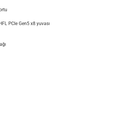
ortu
FHFL PCIe Gen5 x8 yuvası
ağı