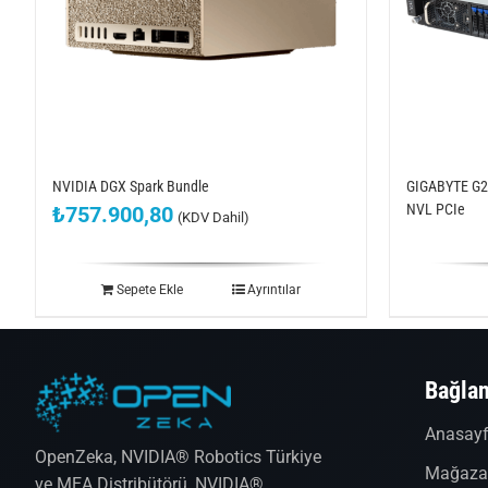
NVIDIA DGX Spark Bundle
GIGABYTE G29
NVL PCIe
₺
757.900,80
(KDV Dahil)
Sepete Ekle
Ayrıntılar
Bağlan
Anasay
OpenZeka, NVIDIA® Robotics Türkiye
Mağaz
ve MEA Distribütörü, NVIDIA®