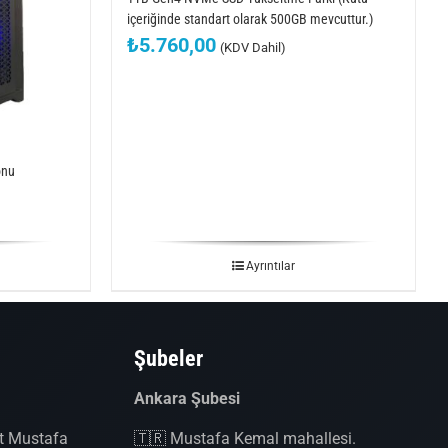
içeriğinde standart olarak 500GB mevcuttur.)
₺
5.760,00
(KDV Dahil)
onu
Ayrıntılar
Şubeler
Ankara Şubesi
it Mustafa
🇹🇷 Mustafa Kemal mahallesi.