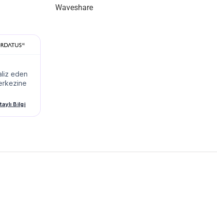
Waveshare
aliz eden
merkezine
aylı Bilgi