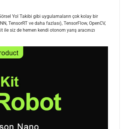
rsel Yol Takibi gibi uygulamaların çok kolay bir
DNN, TensorRT ve daha fazlası), TensorFlow, OpenCV,
it ile siz de hemen kendi otonom yarış aracınızı