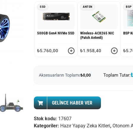
SSD
ANTEN
BSP
500GB Gen4 NVMe SSD
Wireless-AC8265 NIC
BSP K
(Patch Antenli)
₺
5.760,00
₺
1.958,40
₺
5.7
Toplam Tutar:
Aksesuarların Toplamı:
₺0,00
GELINCE HABER VER
Stok kodu:
17607
Kategoriler:
Hazır Yapay Zeka Kitleri
,
Otonom A