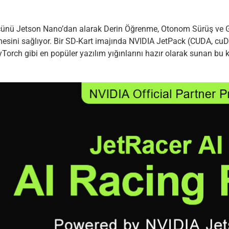
ücünü Jetson Nano’dan alarak Derin Öğrenme, Otonom Sürüş ve Gö
lmesini sağlıyor. Bir SD-Kart imajında NVIDIA JetPack (CUDA, cu
Torch gibi en popüler yazılım yığınlarını hazır olarak sunan bu k