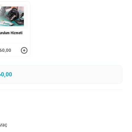
urulum Hizmeti
60,00
₺0,00
raç