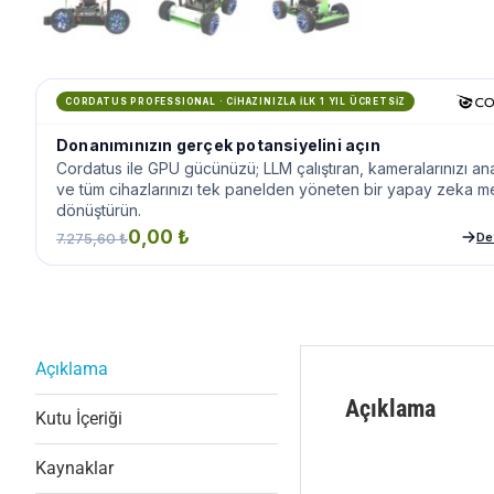
CORDATUS PROFESSIONAL · CİHAZINIZLA İLK 1 YIL ÜCRETSİZ
Donanımınızın gerçek potansiyelini açın
Cordatus ile GPU gücünüzü; LLM çalıştıran, kameralarınızı an
ve tüm cihazlarınızı tek panelden yöneten bir yapay zeka 
dönüştürün.
0,00 ₺
7.275,60 ₺
Det
Açıklama
Açıklama
Kutu İçeriği
Kaynaklar