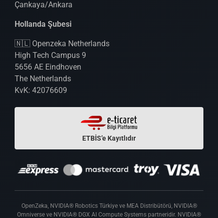
Çankaya/Ankara
Hollanda Şubesi
🇳🇱 Openzeka Netherlands
High Tech Campus 9
5656 AE Eindhoven
The Netherlands
KvK: 42076609
ETBİS’e Kayıtlıdır
OpenZeka, NVIDIA® Robotics Türkiye ve MEA Distribütörü, NVIDIA®
Omniverse ve NVIDIA® DGX AI Compute Systems partneridir. NVIDIA®