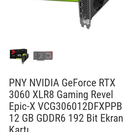
ÇÖZÜMLERİMİZ
KURUMSAL
BLOG
İLETİŞİM
PNY NVIDIA GeForce RTX
3060 XLR8 Gaming Revel
Epic-X VCG306012DFXPPB
12 GB GDDR6 192 Bit Ekran
Kartı