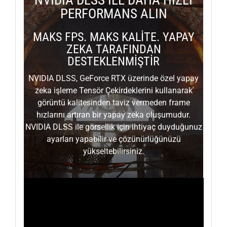
NVIDIA DLSS İLE DAHA HIZLI
PERFORMANS ALIN
MAKS FPS. MAKS KALİTE. YAPAY
ZEKA TARAFINDAN
DESTEKLENMİŞTİR
NVIDIA DLSS, GeForce RTX üzerinde özel yapay
zeka işleme Tensör Çekirdeklerini kullanarak
görüntü kalitesinden taviz vermeden frame
hızlarını artıran bir yapay zeka oluşumudur.
NVIDIA DLSS ile görsellik için ihtiyaç duyduğunuz
ayarları yapabilir ve çözünürlüğünüzü
yükseltebilirsiniz.