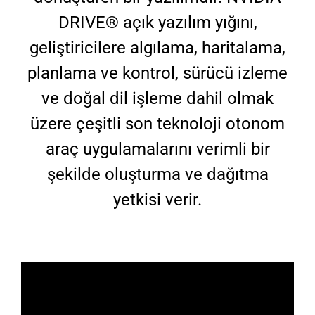
ÇÖZÜMLERİMİZ
DRIVE® açık yazılım yığını,
KURUMSAL
geliştiricilere algılama, haritalama,
planlama ve kontrol, sürücü izleme
BLOG
ve doğal dil işleme dahil olmak
üzere çeşitli son teknoloji otonom
İLETİŞİM
araç uygulamalarını verimli bir
şekilde oluşturma ve dağıtma
yetkisi verir.