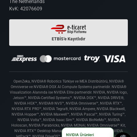
The Netherlands
KvK: 42076609
ETBİS’e Kayıtlıdır
OpenZeka, NVIDIA® Robotics Türkiye ve MEA Distribütörü, NVIDIA®
Omniverse ve NVIDIA® DGX AI Compute Systems partneridir. NVIDIA®
Visualization Alanında ise NVIDIA Elite partneridir. NVIDIA, NVIDIA logo,
Jetson™, NVIDIA-Certified Systems™, NVIDIA DGX™, NVIDIA DRIVE®,
NVIDIA HGX™, NVIDIA® NVS™, NVIDIA Omniverse™, NVIDIA RTX™,
NVIDIA RTX PRO™, NVIDIA Tegra®, NVIDIA Ampere, NVIDIA Blackwell,
NVIDIA Hopper™, NVIDIA Maxwell™, NVIDIA Pascal™, NVIDIA Turing™,
NVIDIA Volta™, NVIDIA Isaac Sim™, NVIDIA BioNeMo™, NVIDIA
Holoscan, NVIDIA Parabricks, NVIDIA MONAI, NVIDIA Omniverse™ Kit,
NVIDIA RTX™ Desktop Manager, NVIDIA® cuOpt™, CUDA®, NVIDIA
NVIDIA Ürünleri
JetPack™, NVIDIA DriveOS™, NVIDIA DRIVE® AV, NVIDIA NVLink™,