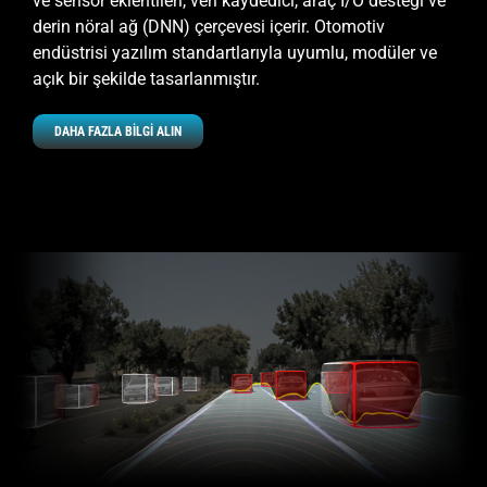
ve sensör eklentileri, veri kaydedici, araç I/O desteği ve
derin nöral ağ (DNN) çerçevesi içerir. Otomotiv
endüstrisi yazılım standartlarıyla uyumlu, modüler ve
açık bir şekilde tasarlanmıştır.
DAHA FAZLA BİLGİ ALIN