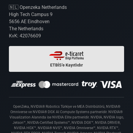
🇳🇱 Openzeka Netherlands
High Tech Campus 9
5656 AE Eindhoven
The Netherlands
KvK: 42076609
ETBİS’e Kayıtlıdır
OpenZeka, NVIDIA® Robotics Türkiye ve MEA Distribütörü, NVIDIA®
Omniverse ve NVIDIA® DGX AI Compute Systems partneridir. NVIDIA®
Visualization Alanında ise NVIDIA Elite partneridir. NVIDIA, NVIDIA logo,
Jetson™, NVIDIA-Certified Systems™, NVIDIA DGX™, NVIDIA DRIVE®,
NVIDIA HGX™, NVIDIA® NVS™, NVIDIA Omniverse™, NVIDIA RTX™,