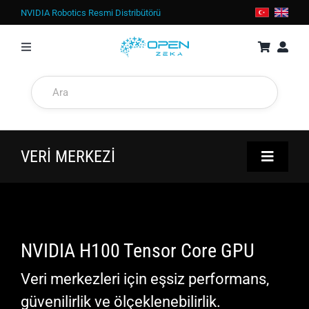
İçeriğe
NVIDIA Robotics Resmi Distribütörü
geç
Toggle
Navigation
MAĞAZA
JETSON
VERİ MERKEZİ
Toggle
EKRAN KARTLARI
Navigati
ÜRÜNLER
DGX Spark
GPU
İŞ İSTASYONLARI
NVIDIA H100 Tensor Core GPU
SUNUCULAR
Veri merkezleri için eşsiz performans,
güvenilirlik ve ölçeklenebilirlik.